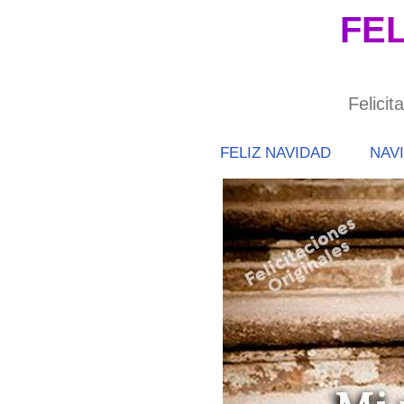
Saltar
FEL
al
contenido
Felicit
FELIZ NAVIDAD
NAV