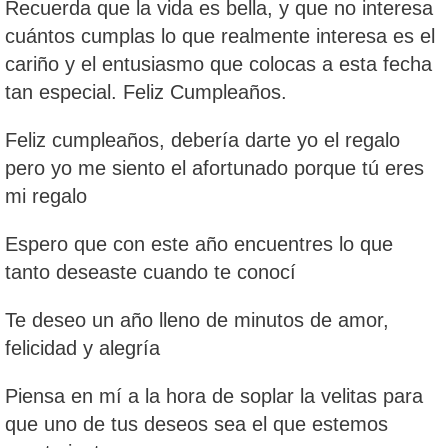
Recuerda que la vida es bella, y que no interesa
cuántos cumplas lo que realmente interesa es el
cariño y el entusiasmo que colocas a esta fecha
tan especial. Feliz Cumpleaños.
Feliz cumpleaños, debería darte yo el regalo
pero yo me siento el afortunado porque tú eres
mi regalo
Espero que con este año encuentres lo que
tanto deseaste cuando te conocí
Te deseo un año lleno de minutos de amor,
felicidad y alegría
Piensa en mí a la hora de soplar la velitas para
que uno de tus deseos sea el que estemos