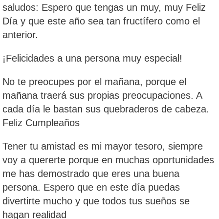
saludos: Espero que tengas un muy, muy Feliz
Día y que este año sea tan fructífero como el
anterior.
¡Felicidades a una persona muy especial!
No te preocupes por el mañana, porque el
mañana traerá sus propias preocupaciones. A
cada día le bastan sus quebraderos de cabeza.
Feliz Cumpleaños
Tener tu amistad es mi mayor tesoro, siempre
voy a quererte porque en muchas oportunidades
me has demostrado que eres una buena
persona. Espero que en este día puedas
divertirte mucho y que todos tus sueños se
hagan realidad