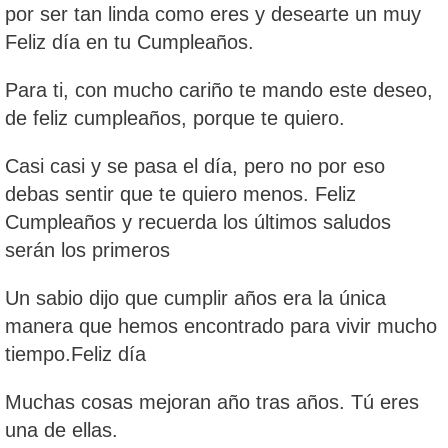
por ser tan linda como eres y desearte un muy
Feliz día en tu Cumpleaños.
Para ti, con mucho cariño te mando este deseo,
de feliz cumpleaños, porque te quiero.
Casi casi y se pasa el día, pero no por eso
debas sentir que te quiero menos. Feliz
Cumpleaños y recuerda los últimos saludos
serán los primeros
Un sabio dijo que cumplir años era la única
manera que hemos encontrado para vivir mucho
tiempo.Feliz día
Muchas cosas mejoran año tras años. Tú eres
una de ellas.