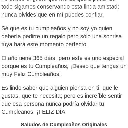
todo sigamos conservando esta linda amistad;
nunca olvides que en mí puedes confiar.
Sé que es tu cumpleaños y no soy yo quien
debería pedirte un regalo pero sólo una sonrisa
tuya hará este momento perfecto.
El año tiene 365 días, pero este es uno especial
porque es tu Cumpleaños, ¡Deseo que tengas un
muy Feliz Cumpleaños!
Es lindo saber que alguien piensa en ti, que le
gustas, que te necesita; pero es increíble sentir
que esa persona nunca podría olvidar tu
Cumpleaños. ¡FELIZ DÍA!
Saludos de Cumpleaños Originales