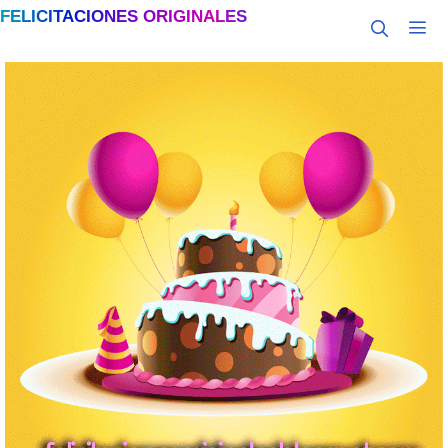
Saltar
FELICITACIONES ORIGINALES
al
MEN
contenido